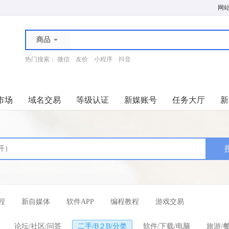
网
商品
热门搜索：
微信
友价
小程序
抖音
市场
域名交易
等级认证
新媒账号
任务大厅
新
程
新自媒体
软件APP
编程教程
游戏交易
论坛/社区/问答
二手/B２B/分类
软件/下载/电脑
旅游/