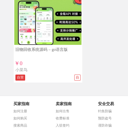
旧物回收系统源码 – go语言版
￥0
小菜鸟
自营
自
买家指南
卖家指南
安全交易
如何注册
如何出售
钓鱼防骗
如何购买
收费标准
预防盗号
搜索商品
入驻签约
谨防诈骗