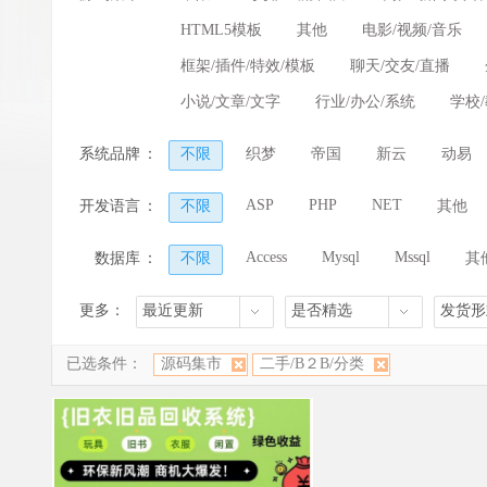
HTML5模板
其他
电影/视频/音乐
框架/插件/特效/模板
聊天/交友/直播
小说/文章/文字
行业/办公/系统
学校
系统品牌
：
不限
织梦
帝国
新云
动易
ASP
PHP
NET
开发语言
：
不限
其他
Access
Mysql
Mssql
数据库
：
不限
其
更多：
最近更新
是否精选
发货形
已选条件：
源码集市
二手/B２B/分类