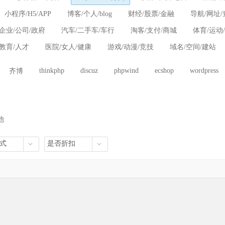
小程序/H5/APP
博客/个人/blog
财经/股票/金融
导航/网址/
企业/公司/政府
汽车/二手车/车行
淘客/支付/商城
体育/运动
/教育/人才
医院/女人/健康
游戏/动漫/竞技
域名/空间/建站
thinkphp
discuz
phpwind
ecshop
wordpress
齐博
他
式
是否折扣