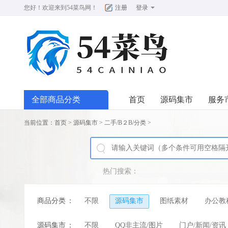
您好！欢迎来到
54菜鸟网
！
注册
登录
全部商品分类
首页
源码集市
服务
当前位置：
首页
>
源码集市
>
二手/B２B/分类
>
热门搜索：
商品分类
：
不限
源码集市
图纸素材
办公教
源码集市
：
不限
QQ非主流/图片
门户/新闻/资讯