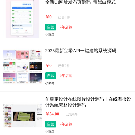
全新UI网址发布页源码_带黑白模式
￥0
已售0件
自营
2年店龄
小菜鸟
2025最新宝塔API一键建站系统源码
￥0
已售0件
自营
2年店龄
小菜鸟
仿稿定设计在线图片设计源码丨在线海报设
计系统素材设计源码
￥54.00
已售0件
自营
2年店龄
小菜鸟