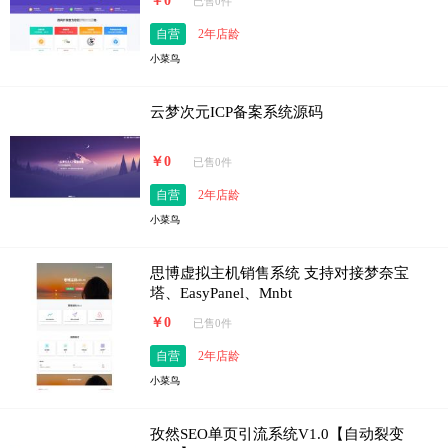
￥0
已售0件
自营
2年店龄
小菜鸟
云梦次元ICP备案系统源码
￥0
已售0件
自营
2年店龄
小菜鸟
思博虚拟主机销售系统 支持对接梦奈宝
塔、EasyPanel、Mnbt
￥0
已售0件
自营
2年店龄
小菜鸟
孜然SEO单页引流系统V1.0【自动裂变