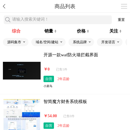
商品列表
请输入搜索关键词！
重置
综合
销量
价格
关注
源码集市
域名/空间/建站
系统品牌
开发语言
开源一款waf防火墙拦截界面
￥0
已售1件
自营
2年店龄
小菜鸟
智简魔方财务系统模板
￥54.00
已售0件
自营
2年店龄