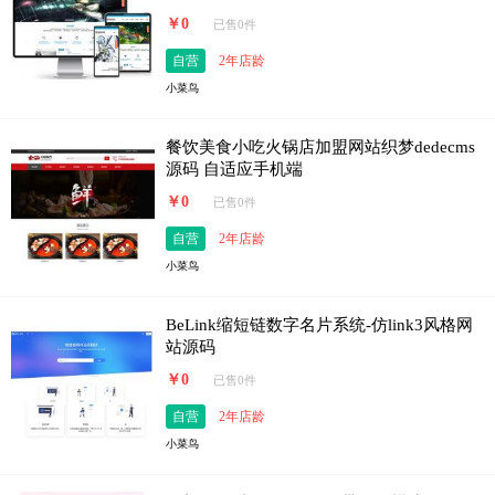
￥0
已售0件
自营
2年店龄
小菜鸟
餐饮美食小吃火锅店加盟网站织梦dedecms
源码 自适应手机端
￥0
已售0件
自营
2年店龄
小菜鸟
BeLink缩短链数字名片系统-仿link3风格网
站源码
￥0
已售0件
自营
2年店龄
小菜鸟