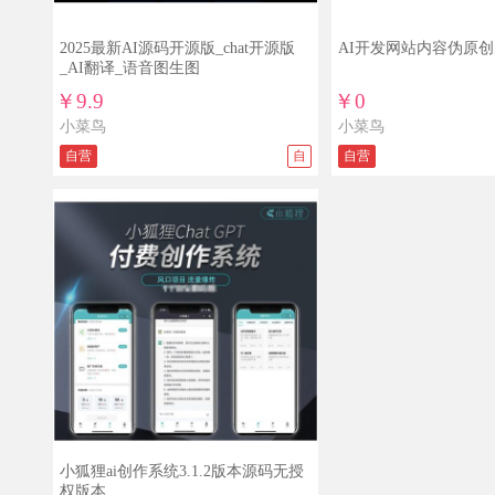
2025最新AI源码开源版_chat开源版
AI开发网站内容伪原
_AI翻译_语音图生图
￥9.9
￥0
小菜鸟
小菜鸟
自营
自
自营
小狐狸ai创作系统3.1.2版本源码无授
权版本