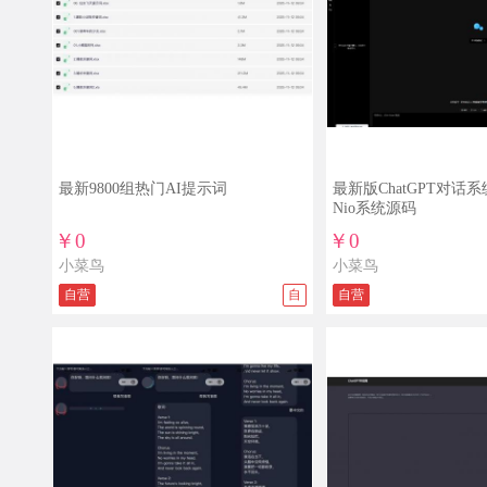
最新9800组热门AI提示词
最新版ChatGPT对话系统
Nio系统源码
￥0
￥0
小菜鸟
小菜鸟
自营
自
自营