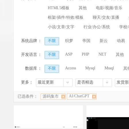
HTML5模板
其他
电影/视频/音乐
框架/插件/特效/模板
聊天/交友/直播
小说/文章/文字
行业/办公/系统
学校
系统品牌
：
不限
织梦
帝国
新云
动易
ASP
PHP
NET
开发语言
：
不限
其他
Access
Mysql
Mssql
数据库
：
不限
其
更多：
最近更新
是否精选
发货形
AI/ChatGPT
已选条件：
源码集市