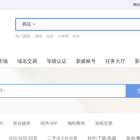
网
商品
热门搜索：
微信
友价
小程序
抖音
市场
域名交易
等级认证
新媒账号
任务大厅
新
程
新自媒体
软件APP
编程教程
游戏交易
论坛/社区/问答
二手/B２B/分类
软件/下载/电脑
旅游/