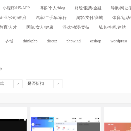
小程序/H5/APP
博客/个人/blog
财经/股票/金融
导航/网址/
企业/公司/政府
汽车/二手车/车行
淘客/支付/商城
体育/运动
/教育/人才
医院/女人/健康
游戏/动漫/竞技
域名/空间/建站
thinkphp
discuz
phpwind
ecshop
wordpress
齐博
他
式
是否折扣