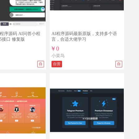
.5小程序源码 AI问答小程
AI程序源码最新原版，支持多个语
.5接口 修复版
言，合适大佬学习
￥0
小菜鸟
自
自营
自