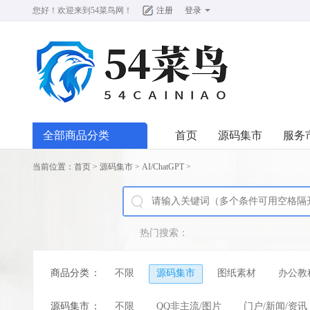
您好！欢迎来到
54菜鸟网
！
注册
登录
全部商品分类
首页
源码集市
服务
当前位置：
首页
>
源码集市
>
AI/ChatGPT
>
热门搜索：
商品分类
：
不限
源码集市
图纸素材
办公教
源码集市
：
不限
QQ非主流/图片
门户/新闻/资讯