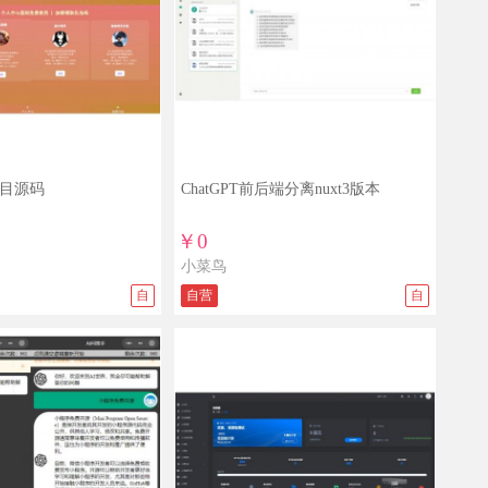
项目源码
ChatGPT前后端分离nuxt3版本
￥0
小菜鸟
自
自营
自