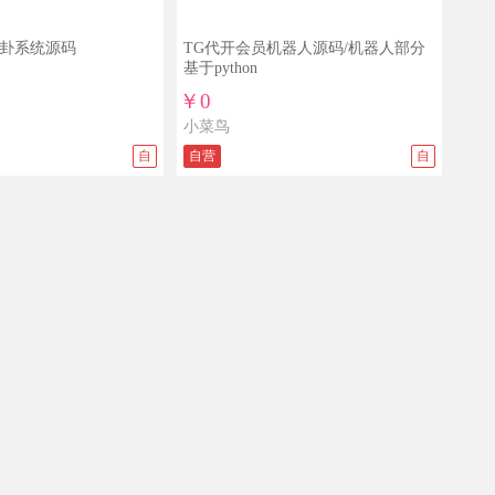
算卦系统源码
TG代开会员机器人源码/机器人部分
基于python
￥0
小菜鸟
自
自营
自