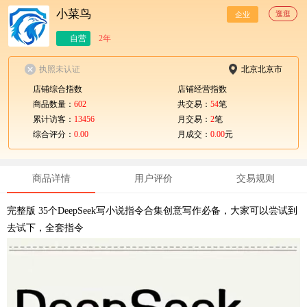
小菜鸟
逛逛
企业
自营
2年
执照未认证
北京北京市
店铺综合指数
店铺经营指数
商品数量：
602
共交易：
54
笔
累计访客：
13456
月交易：
2
笔
综合评分：
0.00
月成交：
0.00
元
商品详情
用户评价
交易规则
完整版 35个DeepSeek写小说指令合集创意写作必备，大家可以尝试到
去试下，全套指令