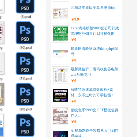
2026马年新版测算系统源码
￥9.9
Excel表格模板9000套公司行政
管理财务销售计划可视化图
表...
￥0
最新网络验证系统thinkphp8源
码...
￥0
最新微信群二维码收集器电脑
win系统使用...
￥0
剪映特效速成特效教程+素
材，永不过时的可学技能！...
￥0
顶级色系9999套 PPT模板值得
存入...
￥0
AI视频制作全攻略从入门到精
通实战 ...