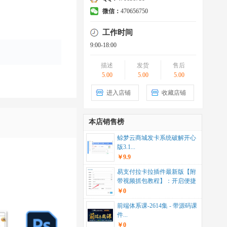
微信：
470656750
工作时间
9:00-18:00
描述
发货
售后
5.00
5.00
5.00
进入店铺
收藏店铺
本店销售榜
鲸梦云商城发卡系统破解开心
版3.1...
￥9.9
易支付拉卡拉插件最新版【附
带视频抓包教程】：开启便捷
支付新体验 ...
￥0
前端体系课-2614集 - 带源码课
件...
￥0