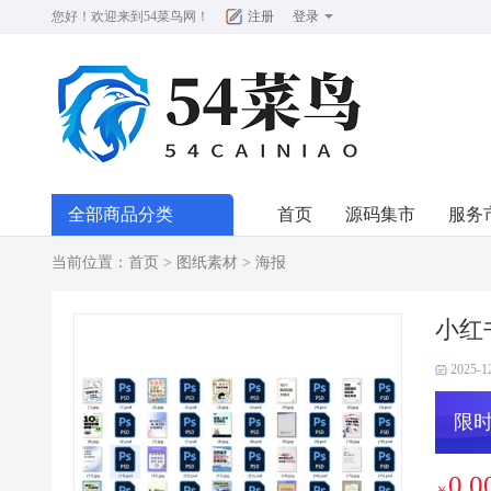
您好！欢迎来到
54菜鸟网
！
注册
登录
全部商品分类
首页
源码集市
服务
当前位置：
首页
>
图纸素材
>
海报
小红
2025-1
限时
0.0