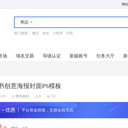
网
商品
热门搜索：
微信
友价
小程序
抖音
市场
域名交易
等级认证
新媒账号
任务大厅
新
书创意海报封面PS模板
2-18
图纸素材
0
351
 • 优惠
平台资金担保，交易全程无忧
0
元