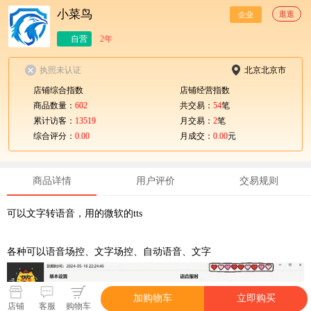
小菜鸟
逛逛
企业
自营
2年
执照未认证
北京北京市
店铺综合指数
店铺经营指数
商品数量：
602
共交易：
54
笔
累计访客：
13519
月交易：
2
笔
综合评分：
0.00
月成交：
0.00
元
商品详情
用户评价
交易规则
可以文字转语音，用的微软的tts
各种可以语音场控、文字场控、自动语音、文字
加购物车
立即购买
店铺
客服
购物车