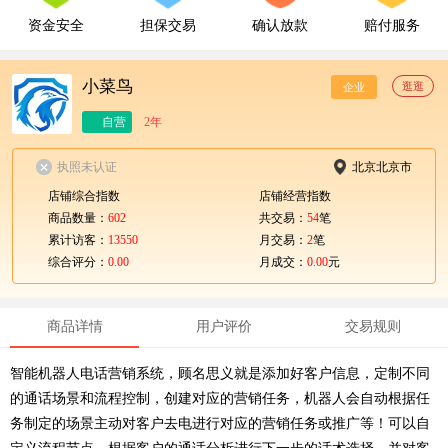
资金安全
担保交易
确认放款
赔付服务
小菜鸟
逛逛
企业
自营
2年
执照未认证
北京北京市
店铺综合指数
店铺经营指数
商品数量：
602
共交易：
54
笔
累计访客：
13550
月交易：
2
笔
综合评分：
0.00
月成交：
0.00
元
商品详情
用户评价
交易规则
智能机器人电话营销系统，顾名思义就是添加好客户信息，定制不同
的通话场景和流程控制，创建对应的营销任务，机器人会自动根据任
务制定的场景主动对客户去电进行对应的营销任务或推广等！可以自